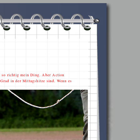
t so richtig mein Ding. Aber Action
 Grad in der Mittagshitze sind. Wenn es